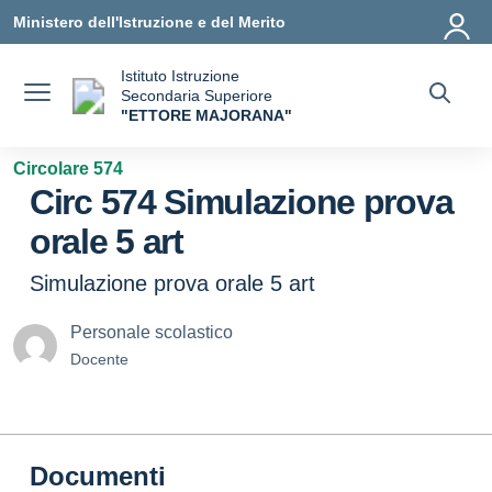
Vai ai contenuti
Vai al menu di navigazione
Vai al footer
Ministero dell'Istruzione e del Merito
Istituto Istruzione
Secondaria Superiore
"ETTORE MAJORANA"
— Visita la pagina iniziale della scuola
Circolare 574
Circ 574 Simulazione prova
orale 5 art
Simulazione prova orale 5 art
Personale scolastico
Docente
Documenti