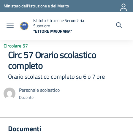
Vai ai contenuti
Vai al menu di navigazione
Vai al footer
Ministero dell'Istruzione e del Merito
Istituto Istruzione Secondaria
Superiore
"ETTORE MAJORANA"
— Visita la pagina iniziale della scuola
Circolare 57
Circ 57 Orario scolastico
completo
Orario scolastico completo su 6 o 7 ore
Personale scolastico
Docente
Documenti