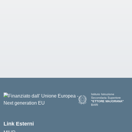
Istituto Istruzione
Secondaria Superiore
"ETTORE MAJORANA"
BARI
— Visita la pagina iniziale del
Link Esterni