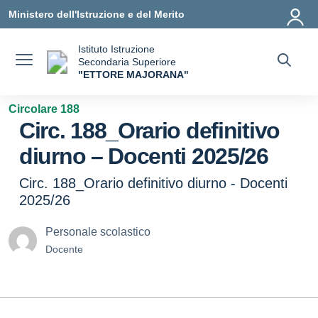
Vai ai contenuti
Vai al menu di navigazione
Vai al footer
Ministero dell'Istruzione e del Merito
Istituto Istruzione
Secondaria Superiore
"ETTORE MAJORANA"
— Visita la pagina iniziale della scuola
Circolare 188
Circ. 188_Orario definitivo
diurno – Docenti 2025/26
Circ. 188_Orario definitivo diurno - Docenti
2025/26
Personale scolastico
Docente