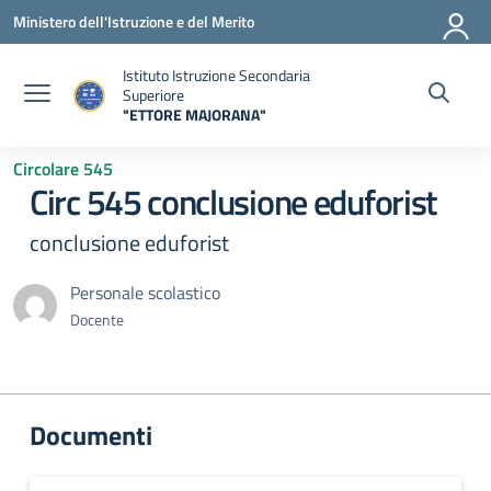
Vai ai contenuti
Vai al menu di navigazione
Vai al footer
Ministero dell'Istruzione e del Merito
Istituto Istruzione Secondaria
Superiore
"ETTORE MAJORANA"
— Visita la pagina iniziale della scuola
Circolare 545
Circ 545 conclusione eduforist
conclusione eduforist
Personale scolastico
Docente
Documenti