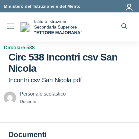
Vai ai contenuti
Vai al menu di navigazione
Vai al footer
Ministero dell'Istruzione e del Merito
Istituto Istruzione
Secondaria Superiore
"ETTORE MAJORANA"
— Visita la pagina iniziale della scuola
Circolare 538
Circ 538 Incontri csv San
Nicola
Incontri csv San Nicola.pdf
Personale scolastico
Docente
Documenti