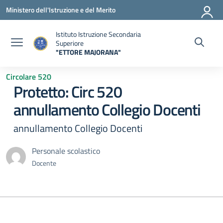
Vai ai contenuti
Vai al menu di navigazione
Vai al footer
Ministero dell'Istruzione e del Merito
Istituto Istruzione Secondaria
Superiore
"ETTORE MAJORANA"
— Visita la pagina iniziale della scuola
Circolare 520
Protetto: Circ 520
annullamento Collegio Docenti
annullamento Collegio Docenti
Personale scolastico
Docente