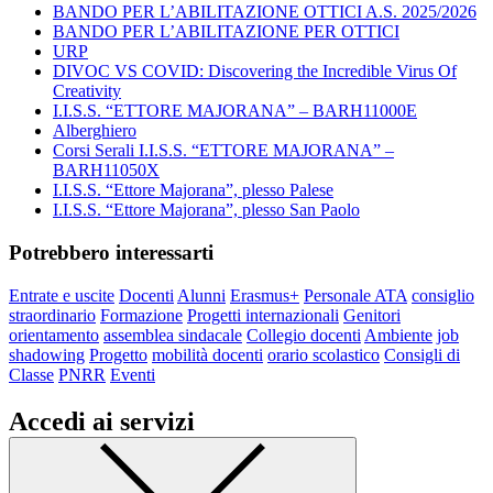
BANDO PER L’ABILITAZIONE OTTICI A.S. 2025/2026
BANDO PER L’ABILITAZIONE PER OTTICI
URP
DIVOC VS COVID: Discovering the Incredible Virus Of
Creativity
I.I.S.S. “ETTORE MAJORANA” – BARH11000E
Alberghiero
Corsi Serali I.I.S.S. “ETTORE MAJORANA” –
BARH11050X
I.I.S.S. “Ettore Majorana”, plesso Palese
I.I.S.S. “Ettore Majorana”, plesso San Paolo
Potrebbero interessarti
Entrate e uscite
Docenti
Alunni
Erasmus+
Personale ATA
consiglio
straordinario
Formazione
Progetti internazionali
Genitori
orientamento
assemblea sindacale
Collegio docenti
Ambiente
job
shadowing
Progetto
mobilità docenti
orario scolastico
Consigli di
Classe
PNRR
Eventi
Accedi ai servizi