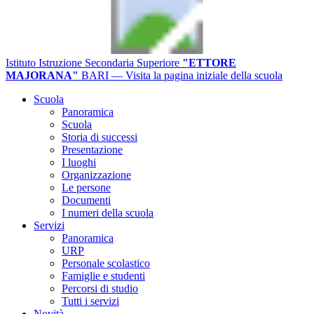
Istituto Istruzione Secondaria Superiore
"ETTORE
MAJORANA"
BARI
— Visita la pagina iniziale della scuola
Scuola
Panoramica
Scuola
Storia di successi
Presentazione
I luoghi
Organizzazione
Le persone
Documenti
I numeri della scuola
Servizi
Panoramica
URP
Personale scolastico
Famiglie e studenti
Percorsi di studio
Tutti i servizi
Novità