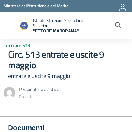
Vai ai contenuti
Vai al menu di navigazione
Vai al footer
Ministero dell'Istruzione e del Merito
Istituto Istruzione Secondaria
Superiore
"ETTORE MAJORANA"
— Visita la pagina iniziale della scuola
Circolare 513
Circ. 513 entrate e uscite 9
maggio
entrate e uscite 9 maggio
Personale scolastico
Docente
Documenti