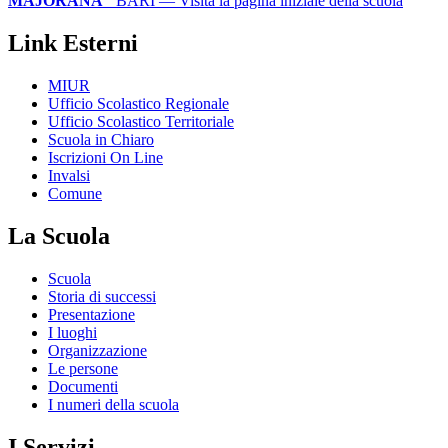
MAJORANA"
BARI
— Visita la pagina iniziale della scuola
Link Esterni
MIUR
Ufficio Scolastico Regionale
Ufficio Scolastico Territoriale
Scuola in Chiaro
Iscrizioni On Line
Invalsi
Comune
La Scuola
Scuola
Storia di successi
Presentazione
I luoghi
Organizzazione
Le persone
Documenti
I numeri della scuola
I Servizi