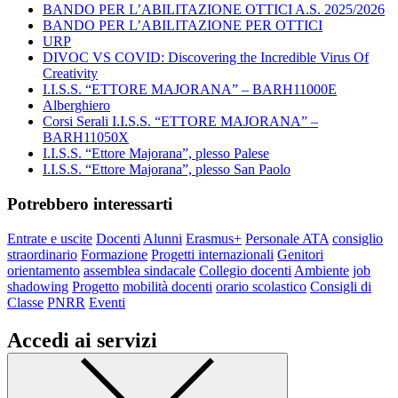
BANDO PER L’ABILITAZIONE OTTICI A.S. 2025/2026
BANDO PER L’ABILITAZIONE PER OTTICI
URP
DIVOC VS COVID: Discovering the Incredible Virus Of
Creativity
I.I.S.S. “ETTORE MAJORANA” – BARH11000E
Alberghiero
Corsi Serali I.I.S.S. “ETTORE MAJORANA” –
BARH11050X
I.I.S.S. “Ettore Majorana”, plesso Palese
I.I.S.S. “Ettore Majorana”, plesso San Paolo
Potrebbero interessarti
Entrate e uscite
Docenti
Alunni
Erasmus+
Personale ATA
consiglio
straordinario
Formazione
Progetti internazionali
Genitori
orientamento
assemblea sindacale
Collegio docenti
Ambiente
job
shadowing
Progetto
mobilità docenti
orario scolastico
Consigli di
Classe
PNRR
Eventi
Accedi ai servizi