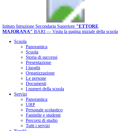
Istituto Istruzione Secondaria Superiore
"ETTORE
MAJORANA"
BARI
— Visita la pagina iniziale della scuola
Scuola
Panoramica
Scuola
Storia di successi
Presentazione
I luoghi
Organizzazione
Le persone
Documenti
I numeri della scuola
Servizi
Panoramica
URP
Personale scolastico
Famiglie e studenti
Percorsi di studio
Tutti i servizi
Novità