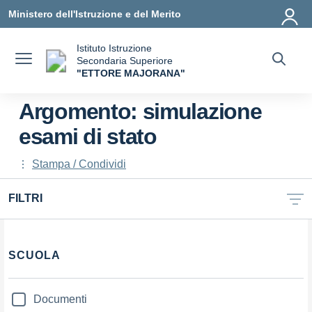
Vai ai contenuti
Vai al menu di navigazione
Vai al footer
Ministero dell'Istruzione e del Merito
Istituto Istruzione
Secondaria Superiore
"ETTORE MAJORANA"
— Visita la pagina iniziale della scuola
Argomento: simulazione
esami di stato
Stampa / Condividi
FILTRI
Filtri
SCUOLA
Documenti