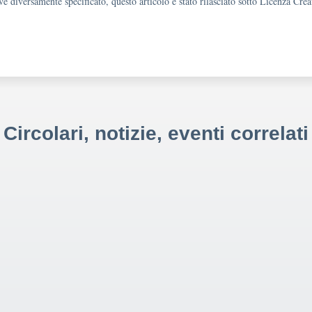
e diversamente specificato, questo articolo è stato rilasciato sotto Licenza Cr
Circolari, notizie, eventi correlati