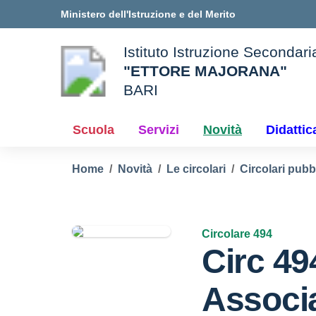
Vai ai contenuti
Vai al menu di navigazione
Vai al footer
Ministero dell'Istruzione e del Merito
Istituto Istruzione Secondar
"ETTORE MAJORANA"
BARI
e della scuola
— Visita la pagina iniziale d
Scuola
Servizi
Novità
Didattic
Home
Novità
Le circolari
Circolari pubb
Circolare 494
Circ 49
Associa