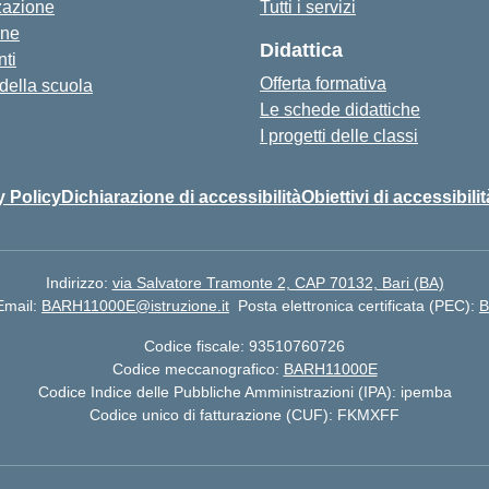
zazione
Tutti i servizi
one
Didattica
ti
Offerta formativa
 della scuola
Le schede didattiche
I progetti delle classi
y Policy
Dichiarazione di accessibilità
Obiettivi di accessibilit
Indirizzo:
via Salvatore Tramonte 2, CAP 70132, Bari (BA)
Email:
BARH11000E@istruzione.it
Posta elettronica certificata (PEC):
B
Codice fiscale: 93510760726
Codice meccanografico:
BARH11000E
Codice Indice delle Pubbliche Amministrazioni (IPA): ipemba
Codice unico di fatturazione (CUF): FKMXFF