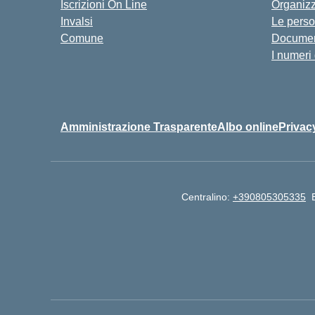
Iscrizioni On Line
Organiz
Invalsi
Le pers
Comune
Documen
I numeri
Amministrazione Trasparente
Albo online
Privac
Centralino:
+390805305335