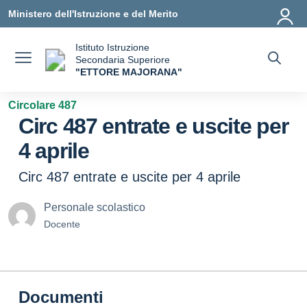
Vai ai contenuti
Vai al menu di navigazione
Vai al footer
Ministero dell'Istruzione e del Merito
Istituto Istruzione
Secondaria Superiore
"ETTORE MAJORANA"
— Visita la pagina iniziale della scuola
Circolare 487
Circ 487 entrate e uscite per
4 aprile
Circ 487 entrate e uscite per 4 aprile
Personale scolastico
Docente
Documenti