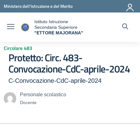
Vai ai contenuti
Vai al menu di navigazione
Vai al footer
Ministero dell'Istruzione e del Merito
Istituto Istruzione
Secondaria Superiore
"ETTORE MAJORANA"
— Visita la pagina iniziale della scuola
Circolare 483
Protetto: Circ. 483-
Convocazione-CdC-aprile-2024
C-Convocazione-CdC-aprile-2024
Personale scolastico
Docente