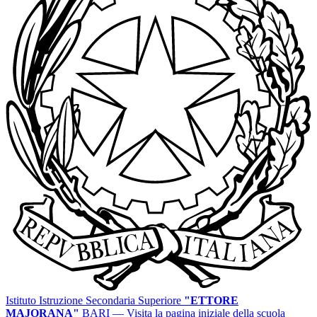
Istituto Istruzione Secondaria Superiore
"ETTORE
MAJORANA"
BARI
— Visita la pagina iniziale della scuola