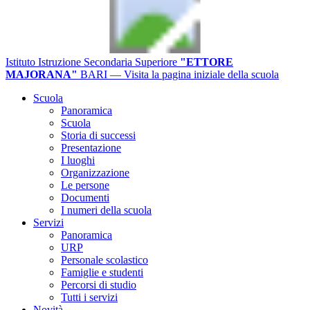
Istituto Istruzione Secondaria Superiore
"ETTORE
MAJORANA"
BARI
— Visita la pagina iniziale della scuola
Scuola
Panoramica
Scuola
Storia di successi
Presentazione
I luoghi
Organizzazione
Le persone
Documenti
I numeri della scuola
Servizi
Panoramica
URP
Personale scolastico
Famiglie e studenti
Percorsi di studio
Tutti i servizi
Novità