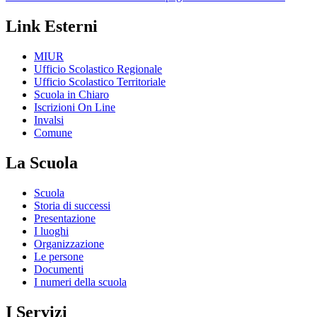
Link Esterni
MIUR
Ufficio Scolastico Regionale
Ufficio Scolastico Territoriale
Scuola in Chiaro
Iscrizioni On Line
Invalsi
Comune
La Scuola
Scuola
Storia di successi
Presentazione
I luoghi
Organizzazione
Le persone
Documenti
I numeri della scuola
I Servizi