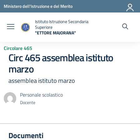
Vai ai contenuti
Vai al menu di navigazione
Vai al footer
Ministero dell'Istruzione e del Merito
Istituto Istruzione Secondaria
Superiore
"ETTORE MAJORANA"
— Visita la pagina iniziale della scuola
Circolare 465
Circ 465 assemblea istituto
marzo
assemblea istituto marzo
Personale scolastico
Docente
Documenti