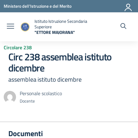
Vai ai contenuti
Vai al menu di navigazione
Vai al footer
Ministero dell'Istruzione e del Merito
Istituto Istruzione Secondaria
Superiore
"ETTORE MAJORANA"
— Visita la pagina iniziale della scuola
Circolare 238
Circ 238 assemblea istituto
dicembre
assemblea istituto dicembre
Personale scolastico
Docente
Documenti