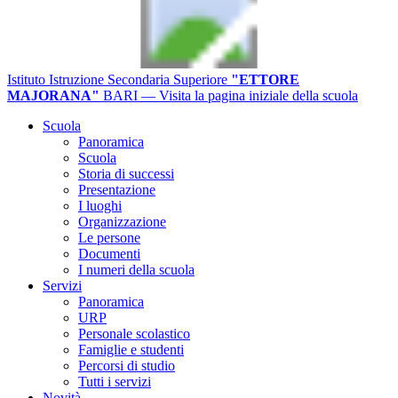
Istituto Istruzione Secondaria Superiore
"ETTORE
MAJORANA"
BARI
— Visita la pagina iniziale della scuola
Scuola
Panoramica
Scuola
Storia di successi
Presentazione
I luoghi
Organizzazione
Le persone
Documenti
I numeri della scuola
Servizi
Panoramica
URP
Personale scolastico
Famiglie e studenti
Percorsi di studio
Tutti i servizi
Novità