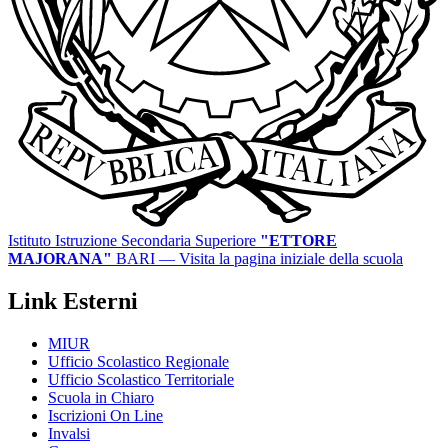
Istituto Istruzione Secondaria Superiore
"ETTORE
MAJORANA"
BARI
— Visita la pagina iniziale della scuola
Link Esterni
MIUR
Ufficio Scolastico Regionale
Ufficio Scolastico Territoriale
Scuola in Chiaro
Iscrizioni On Line
Invalsi