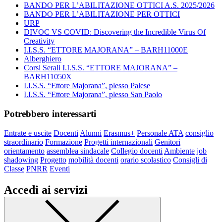
BANDO PER L’ABILITAZIONE OTTICI A.S. 2025/2026
BANDO PER L’ABILITAZIONE PER OTTICI
URP
DIVOC VS COVID: Discovering the Incredible Virus Of
Creativity
I.I.S.S. “ETTORE MAJORANA” – BARH11000E
Alberghiero
Corsi Serali I.I.S.S. “ETTORE MAJORANA” –
BARH11050X
I.I.S.S. “Ettore Majorana”, plesso Palese
I.I.S.S. “Ettore Majorana”, plesso San Paolo
Potrebbero interessarti
Entrate e uscite
Docenti
Alunni
Erasmus+
Personale ATA
consiglio
straordinario
Formazione
Progetti internazionali
Genitori
orientamento
assemblea sindacale
Collegio docenti
Ambiente
job
shadowing
Progetto
mobilità docenti
orario scolastico
Consigli di
Classe
PNRR
Eventi
Accedi ai servizi