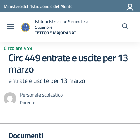
Vai ai contenuti
Vai al menu di navigazione
Vai al footer
Ministero dell'Istruzione e del Merito
Istituto Istruzione Secondaria
Superiore
"ETTORE MAJORANA"
— Visita la pagina iniziale della scuola
Circolare 449
Circ 449 entrate e uscite per 13
marzo
entrate e uscite per 13 marzo
Personale scolastico
Docente
Documenti