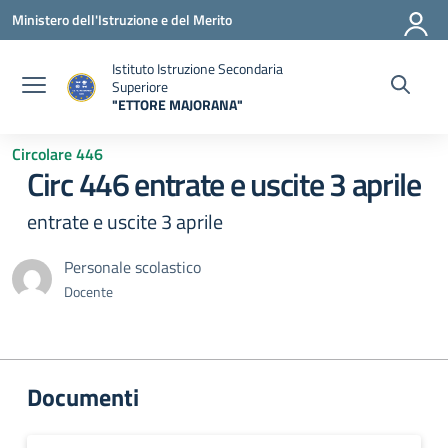
Vai ai contenuti
Vai al menu di navigazione
Vai al footer
Ministero dell'Istruzione e del Merito
Istituto Istruzione Secondaria
Superiore
"ETTORE MAJORANA"
— Visita la pagina iniziale della scuola
Circolare 446
Circ 446 entrate e uscite 3 aprile
entrate e uscite 3 aprile
Personale scolastico
Docente
Documenti