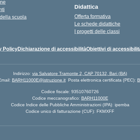
one
Didattica
ti
Offerta formativa
 della scuola
Le schede didattiche
I progetti delle classi
y Policy
Dichiarazione di accessibilità
Obiettivi di accessibilit
Indirizzo:
via Salvatore Tramonte 2, CAP 70132, Bari (BA)
Email:
BARH11000E@istruzione.it
Posta elettronica certificata (PEC):
B
Codice fiscale: 93510760726
Codice meccanografico:
BARH11000E
Codice Indice delle Pubbliche Amministrazioni (IPA): ipemba
Codice unico di fatturazione (CUF): FKMXFF