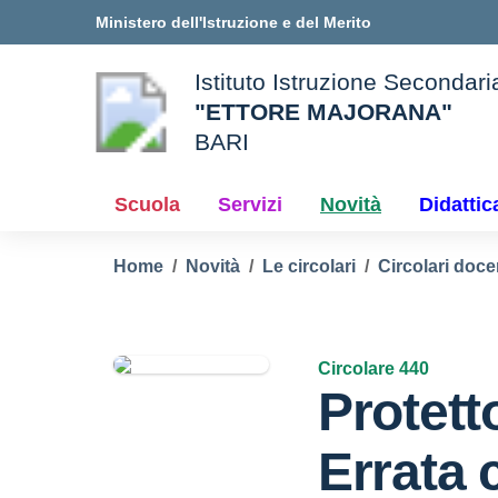
Vai ai contenuti
Vai al menu di navigazione
Vai al footer
Ministero dell'Istruzione e del Merito
Istituto Istruzione Secondar
"ETTORE MAJORANA"
BARI
e della scuola
— Visita la pagina iniziale d
Scuola
Servizi
Novità
Didattic
Home
Novità
Le circolari
Circolari doc
Circolare 440
Protett
Errata 