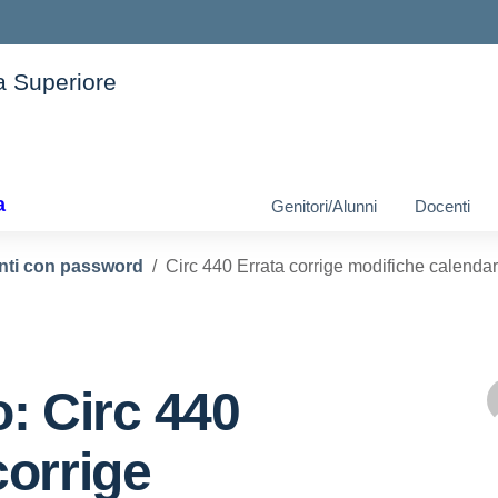
ia Superiore
ella scuola
a
Genitori/Alunni
Docenti
enti con password
Circ 440 Errata corrige modifiche calendar
o: Circ 440
corrige