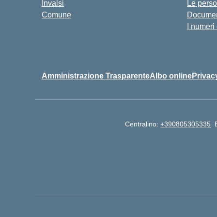
Invalsi
Le pers
Comune
Documen
I numeri
Amministrazione Trasparente
Albo online
Privac
Centralino:
+390805305335