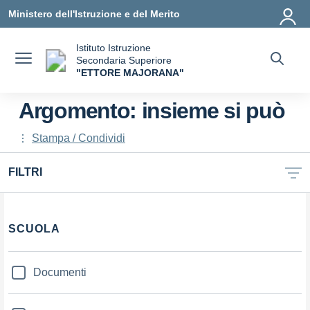
Vai ai contenuti
Vai al menu di navigazione
Vai al footer
Ministero dell'Istruzione e del Merito
Istituto Istruzione
Secondaria Superiore
"ETTORE MAJORANA"
— Visita la pagina iniziale della scuola
Argomento: insieme si può
Stampa / Condividi
FILTRI
Filtri
SCUOLA
Documenti