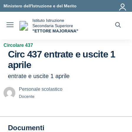
Vai ai contenuti
Vai al menu di navigazione
Vai al footer
Ministero dell'Istruzione e del Merito
Istituto Istruzione
Secondaria Superiore
"ETTORE MAJORANA"
— Visita la pagina iniziale della scuola
Circolare 437
Circ 437 entrate e uscite 1
aprile
entrate e uscite 1 aprile
Personale scolastico
Docente
Documenti