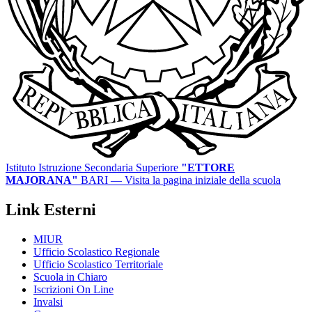
Istituto Istruzione Secondaria Superiore
"ETTORE
MAJORANA"
BARI
— Visita la pagina iniziale della scuola
Link Esterni
MIUR
Ufficio Scolastico Regionale
Ufficio Scolastico Territoriale
Scuola in Chiaro
Iscrizioni On Line
Invalsi