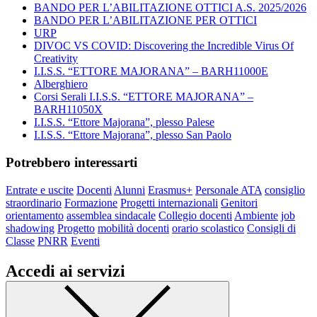
BANDO PER L’ABILITAZIONE OTTICI A.S. 2025/2026
BANDO PER L’ABILITAZIONE PER OTTICI
URP
DIVOC VS COVID: Discovering the Incredible Virus Of
Creativity
I.I.S.S. “ETTORE MAJORANA” – BARH11000E
Alberghiero
Corsi Serali I.I.S.S. “ETTORE MAJORANA” –
BARH11050X
I.I.S.S. “Ettore Majorana”, plesso Palese
I.I.S.S. “Ettore Majorana”, plesso San Paolo
Potrebbero interessarti
Entrate e uscite
Docenti
Alunni
Erasmus+
Personale ATA
consiglio
straordinario
Formazione
Progetti internazionali
Genitori
orientamento
assemblea sindacale
Collegio docenti
Ambiente
job
shadowing
Progetto
mobilità docenti
orario scolastico
Consigli di
Classe
PNRR
Eventi
Accedi ai servizi