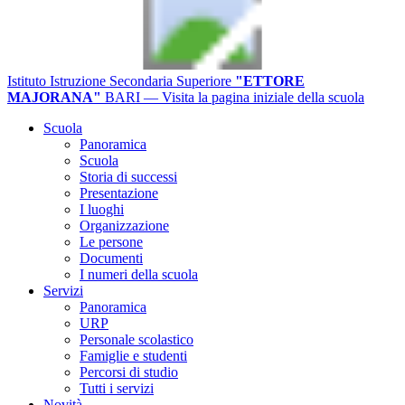
Istituto Istruzione Secondaria Superiore
"ETTORE
MAJORANA"
BARI
— Visita la pagina iniziale della scuola
Scuola
Panoramica
Scuola
Storia di successi
Presentazione
I luoghi
Organizzazione
Le persone
Documenti
I numeri della scuola
Servizi
Panoramica
URP
Personale scolastico
Famiglie e studenti
Percorsi di studio
Tutti i servizi
Novità