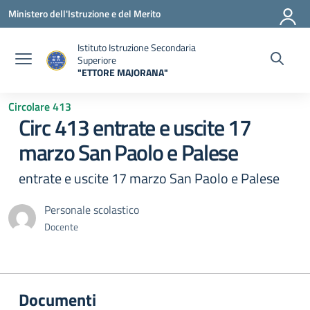
Vai ai contenuti
Vai al menu di navigazione
Vai al footer
Ministero dell'Istruzione e del Merito
Istituto Istruzione Secondaria
Superiore
"ETTORE MAJORANA"
— Visita la pagina iniziale della scuola
Circolare 413
Circ 413 entrate e uscite 17
marzo San Paolo e Palese
entrate e uscite 17 marzo San Paolo e Palese
Personale scolastico
Docente
Documenti