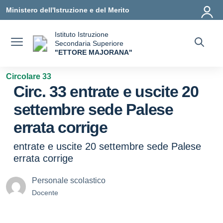
Vai ai contenuti
Vai al menu di navigazione
Vai al footer
Ministero dell'Istruzione e del Merito
Istituto Istruzione
Secondaria Superiore
"ETTORE MAJORANA"
— Visita la pagina iniziale della scuola
Circolare 33
Circ. 33 entrate e uscite 20
settembre sede Palese
errata corrige
entrate e uscite 20 settembre sede Palese
errata corrige
Personale scolastico
Docente