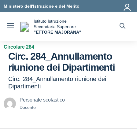
Vai ai contenuti
Vai al menu di navigazione
Vai al footer
Ministero dell'Istruzione e del Merito
Istituto Istruzione
Secondaria Superiore
"ETTORE MAJORANA"
— Visita la pagina iniziale della scuola
Circolare 284
Circ. 284_Annullamento
riunione dei Dipartimenti
Circ. 284_Annullamento riunione dei
Dipartimenti
Personale scolastico
Docente