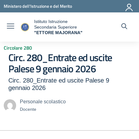
Vai ai contenuti
Vai al menu di navigazione
Vai al footer
Ministero dell'Istruzione e del Merito
Istituto Istruzione
Secondaria Superiore
"ETTORE MAJORANA"
— Visita la pagina iniziale della scuola
Circolare 280
Circ. 280_Entrate ed uscite
Palese 9 gennaio 2026
Circ. 280_Entrate ed uscite Palese 9
gennaio 2026
Personale scolastico
Docente