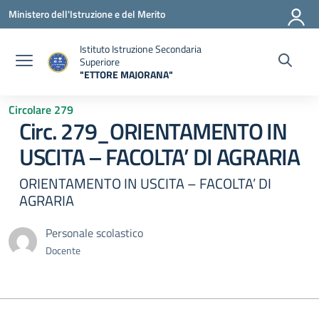
Vai ai contenuti
Vai al menu di navigazione
Vai al footer
Ministero dell'Istruzione e del Merito
Istituto Istruzione Secondaria
Superiore
"ETTORE MAJORANA"
— Visita la pagina iniziale della scuola
Circolare 279
Circ. 279_ORIENTAMENTO IN
USCITA – FACOLTA’ DI AGRARIA
ORIENTAMENTO IN USCITA – FACOLTA’ DI
AGRARIA
Personale scolastico
Docente