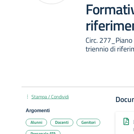
Formativ
riferim
Circ. 277_Piano 
triennio di rife
Stampa / Condividi
Docu
Argomenti
Alunni
Docenti
Genitori
Personale ATA