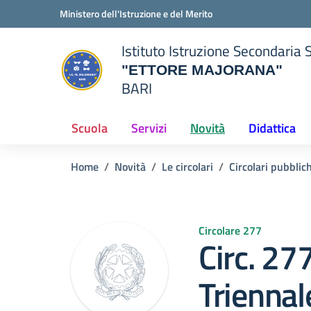
Vai ai contenuti
Vai al menu di navigazione
Vai al footer
Ministero dell'Istruzione e del Merito
Istituto Istruzione Secondaria 
"ETTORE MAJORANA"
BARI
della scuola
— Visita la pagina iniziale del
Scuola
Servizi
Novità
Didattica
Home
Novità
Le circolari
Circolari pubblic
Circolare 277
Circ. 2
Triennal