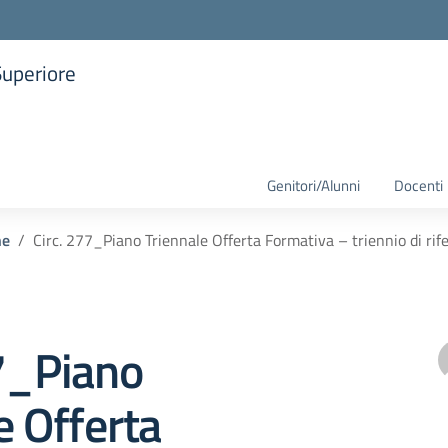
Superiore
la scuola
Genitori/Alunni
Docenti
he
Circ. 277_Piano Triennale Offerta Formativa – triennio di r
77_Piano
e Offerta