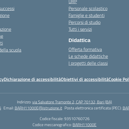
URP
 successi
Personale scolastico
zione
Famiglie e studenti
Percorsi di studio
azione
Tutti i servizi
ne
Didattica
ti
Offerta formativa
della scuola
Le schede didattiche
I progetti delle classi
cy
Dichiarazione di accessibilità
Obiettivi di accessibilità
Cookie Pol
Indirizzo:
via Salvatore Tramonte 2, CAP 70132, Bari (BA)
5
Email:
BARH11000E@istruzione.it
Posta elettronica certificata (PEC):
BAR
Codice fiscale: 93510760726
Codice meccanografico:
BARH11000E