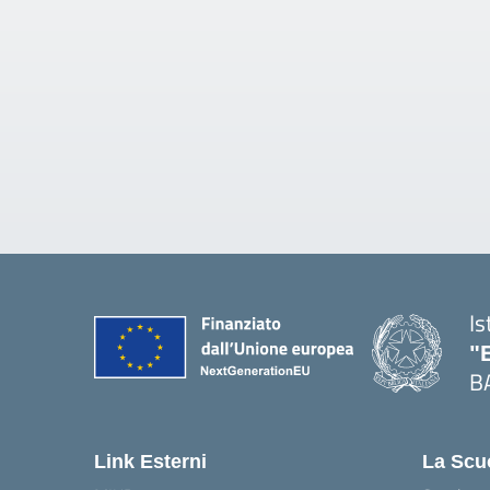
Is
"
B
— 
Link Esterni
La Scu