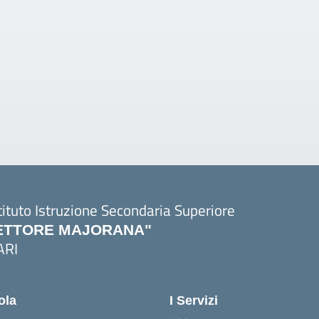
tituto Istruzione Secondaria Superiore
ETTORE MAJORANA"
ARI
Visita la pagina iniziale della scuola
ola
I Servizi