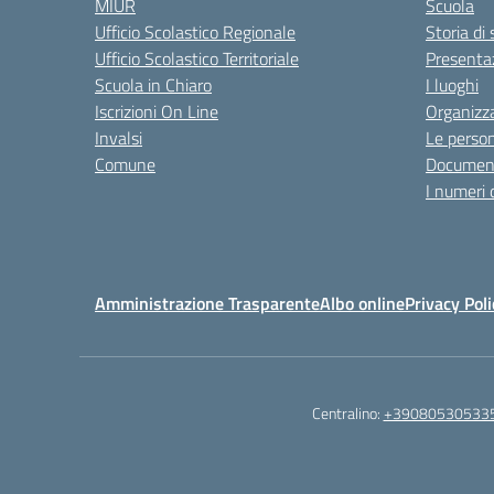
MIUR
Scuola
Ufficio Scolastico Regionale
Storia di
Ufficio Scolastico Territoriale
Presenta
Scuola in Chiaro
I luoghi
Iscrizioni On Line
Organizz
Invalsi
Le perso
Comune
Documen
I numeri 
Amministrazione Trasparente
Albo online
Privacy Poli
Centralino:
+39080530533