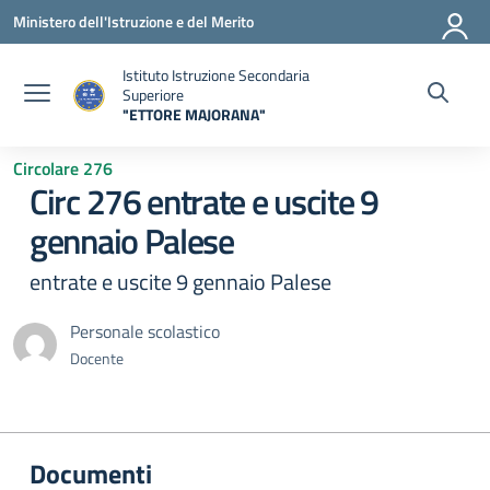
Vai ai contenuti
Vai al menu di navigazione
Vai al footer
Ministero dell'Istruzione e del Merito
Istituto Istruzione Secondaria
Superiore
"ETTORE MAJORANA"
— Visita la pagina iniziale della scuola
Circolare 276
Circ 276 entrate e uscite 9
gennaio Palese
entrate e uscite 9 gennaio Palese
Personale scolastico
Docente
Documenti