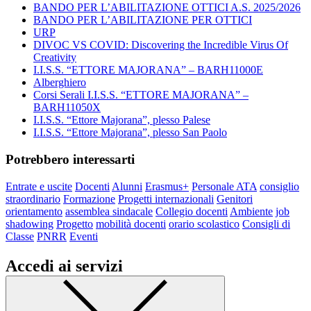
BANDO PER L’ABILITAZIONE OTTICI A.S. 2025/2026
BANDO PER L’ABILITAZIONE PER OTTICI
URP
DIVOC VS COVID: Discovering the Incredible Virus Of
Creativity
I.I.S.S. “ETTORE MAJORANA” – BARH11000E
Alberghiero
Corsi Serali I.I.S.S. “ETTORE MAJORANA” –
BARH11050X
I.I.S.S. “Ettore Majorana”, plesso Palese
I.I.S.S. “Ettore Majorana”, plesso San Paolo
Potrebbero interessarti
Entrate e uscite
Docenti
Alunni
Erasmus+
Personale ATA
consiglio
straordinario
Formazione
Progetti internazionali
Genitori
orientamento
assemblea sindacale
Collegio docenti
Ambiente
job
shadowing
Progetto
mobilità docenti
orario scolastico
Consigli di
Classe
PNRR
Eventi
Accedi ai servizi