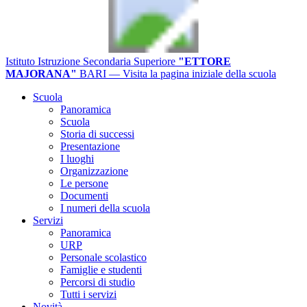
Istituto Istruzione Secondaria Superiore
"ETTORE
MAJORANA"
BARI
— Visita la pagina iniziale della scuola
Scuola
Panoramica
Scuola
Storia di successi
Presentazione
I luoghi
Organizzazione
Le persone
Documenti
I numeri della scuola
Servizi
Panoramica
URP
Personale scolastico
Famiglie e studenti
Percorsi di studio
Tutti i servizi
Novità