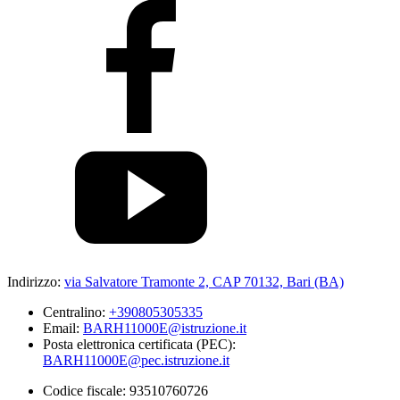
Indirizzo:
via Salvatore Tramonte 2, CAP 70132, Bari (BA)
Centralino:
+390805305335
Email:
BARH11000E@istruzione.it
Posta elettronica certificata (PEC):
BARH11000E@pec.istruzione.it
Codice fiscale: 93510760726