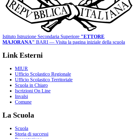
Istituto Istruzione Secondaria Superiore
"ETTORE
MAJORANA"
BARI
— Visita la pagina iniziale della scuola
Link Esterni
MIUR
Ufficio Scolastico Regionale
Ufficio Scolastico Territoriale
Scuola in Chiaro
Iscrizioni On Line
Invalsi
Comune
La Scuola
Scuola
Storia di successi