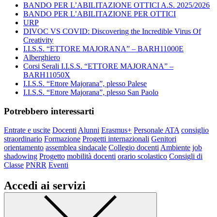
BANDO PER L’ABILITAZIONE OTTICI A.S. 2025/2026
BANDO PER L’ABILITAZIONE PER OTTICI
URP
DIVOC VS COVID: Discovering the Incredible Virus Of
Creativity
I.I.S.S. “ETTORE MAJORANA” – BARH11000E
Alberghiero
Corsi Serali I.I.S.S. “ETTORE MAJORANA” –
BARH11050X
I.I.S.S. “Ettore Majorana”, plesso Palese
I.I.S.S. “Ettore Majorana”, plesso San Paolo
Potrebbero interessarti
Entrate e uscite
Docenti
Alunni
Erasmus+
Personale ATA
consiglio
straordinario
Formazione
Progetti internazionali
Genitori
orientamento
assemblea sindacale
Collegio docenti
Ambiente
job
shadowing
Progetto
mobilità docenti
orario scolastico
Consigli di
Classe
PNRR
Eventi
Accedi ai servizi