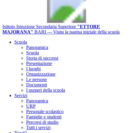
Istituto Istruzione Secondaria Superiore
"ETTORE
MAJORANA"
BARI
— Visita la pagina iniziale della scuola
Scuola
Panoramica
Scuola
Storia di successi
Presentazione
I luoghi
Organizzazione
Le persone
Documenti
I numeri della scuola
Servizi
Panoramica
URP
Personale scolastico
Famiglie e studenti
Percorsi di studio
Tutti i servizi
Novità