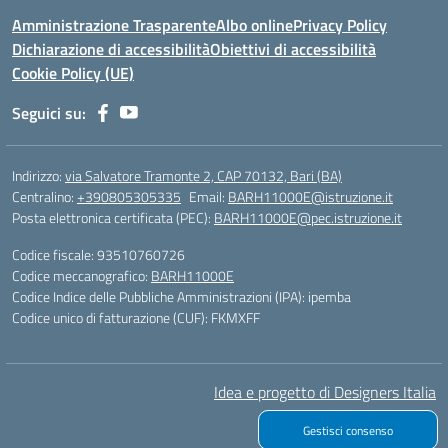
Amministrazione Trasparente
Albo online
Privacy Policy
Dichiarazione di accessibilità
Obiettivi di accessibilità
Cookie Policy (UE)
Seguici su:
Indirizzo:
via Salvatore Tramonte 2, CAP 70132, Bari (BA)
Centralino:
+390805305335
Email:
BARH11000E@istruzione.it
Posta elettronica certificata (PEC):
BARH11000E@pec.istruzione.it
Codice fiscale: 93510760726
Codice meccanografico:
BARH11000E
Codice Indice delle Pubbliche Amministrazioni (IPA): ipemba
Codice unico di fatturazione (CUF): FKMXFF
Idea e progetto di Designers Italia
Gestisci consenso