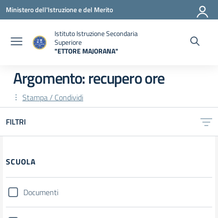
Vai ai contenuti
Vai al menu di navigazione
Vai al footer
Ministero dell'Istruzione e del Merito
Istituto Istruzione Secondaria
Superiore
"ETTORE MAJORANA"
— Visita la pagina iniziale della scuola
Argomento: recupero ore
Stampa / Condividi
FILTRI
Filtri
SCUOLA
Documenti