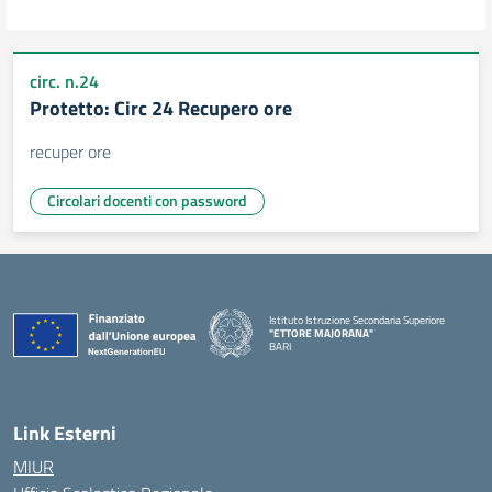
circ. n.24
Protetto: Circ 24 Recupero ore
recuper ore
Circolari docenti con password
Istituto Istruzione Secondaria Superiore
"ETTORE MAJORANA"
BARI
— Visita la pagina iniziale della scuola
Link Esterni
MIUR