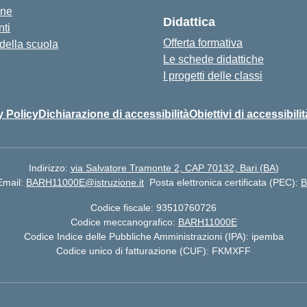
one
Didattica
ti
Offerta formativa
 della scuola
Le schede didattiche
I progetti delle classi
y Policy
Dichiarazione di accessibilità
Obiettivi di accessibilit
Indirizzo:
via Salvatore Tramonte 2, CAP 70132, Bari (BA)
Email:
BARH11000E@istruzione.it
Posta elettronica certificata (PEC):
B
Codice fiscale: 93510760726
Codice meccanografico:
BARH11000E
Codice Indice delle Pubbliche Amministrazioni (IPA): ipemba
Codice unico di fatturazione (CUF): FKMXFF