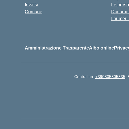
Invalsi
Le pers
Comune
Documen
I numeri
Amministrazione Trasparente
Albo online
Privac
Centralino:
+390805305335