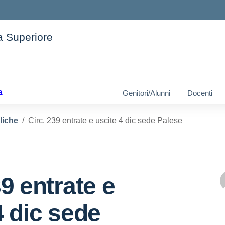
ia Superiore
ella scuola
a
Genitori/Alunni
Docenti
liche
Circ. 239 entrate e uscite 4 dic sede Palese
39 entrate e
4 dic sede