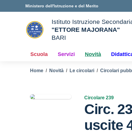
Vai ai contenuti
Vai al menu di navigazione
Vai al footer
Ministero dell'Istruzione e del Merito
Istituto Istruzione Secondar
"ETTORE MAJORANA"
BARI
e della scuola
— Visita la pagina iniziale d
Scuola
Servizi
Novità
Didattic
Home
Novità
Le circolari
Circolari pubb
Circolare 239
Circ. 2
uscite 