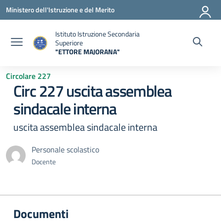
Vai ai contenuti
Vai al menu di navigazione
Vai al footer
Ministero dell'Istruzione e del Merito
Istituto Istruzione Secondaria
Superiore
"ETTORE MAJORANA"
— Visita la pagina iniziale della scuola
Circolare 227
Circ 227 uscita assemblea
sindacale interna
uscita assemblea sindacale interna
Personale scolastico
Docente
Documenti