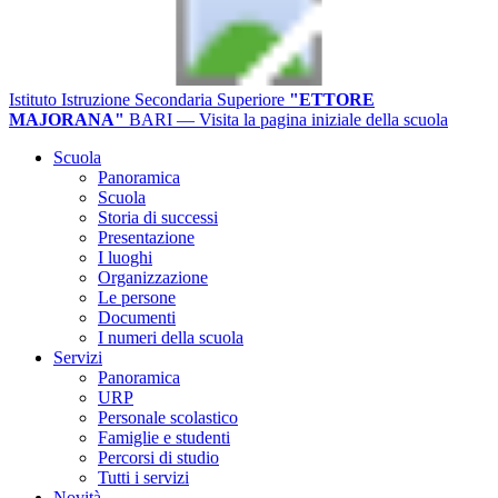
Istituto Istruzione Secondaria Superiore
"ETTORE
MAJORANA"
BARI
— Visita la pagina iniziale della scuola
Scuola
Panoramica
Scuola
Storia di successi
Presentazione
I luoghi
Organizzazione
Le persone
Documenti
I numeri della scuola
Servizi
Panoramica
URP
Personale scolastico
Famiglie e studenti
Percorsi di studio
Tutti i servizi
Novità