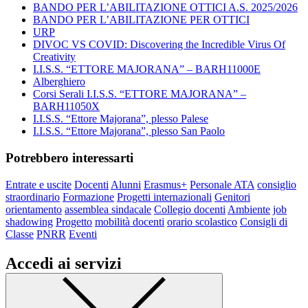
BANDO PER L’ABILITAZIONE OTTICI A.S. 2025/2026
BANDO PER L’ABILITAZIONE PER OTTICI
URP
DIVOC VS COVID: Discovering the Incredible Virus Of
Creativity
I.I.S.S. “ETTORE MAJORANA” – BARH11000E
Alberghiero
Corsi Serali I.I.S.S. “ETTORE MAJORANA” –
BARH11050X
I.I.S.S. “Ettore Majorana”, plesso Palese
I.I.S.S. “Ettore Majorana”, plesso San Paolo
Potrebbero interessarti
Entrate e uscite
Docenti
Alunni
Erasmus+
Personale ATA
consiglio
straordinario
Formazione
Progetti internazionali
Genitori
orientamento
assemblea sindacale
Collegio docenti
Ambiente
job
shadowing
Progetto
mobilità docenti
orario scolastico
Consigli di
Classe
PNRR
Eventi
Accedi ai servizi