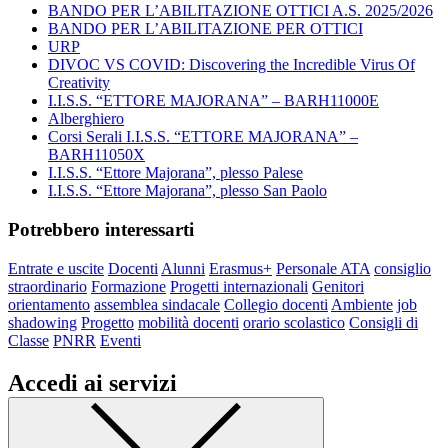
BANDO PER L’ABILITAZIONE OTTICI A.S. 2025/2026
BANDO PER L’ABILITAZIONE PER OTTICI
URP
DIVOC VS COVID: Discovering the Incredible Virus Of
Creativity
I.I.S.S. “ETTORE MAJORANA” – BARH11000E
Alberghiero
Corsi Serali I.I.S.S. “ETTORE MAJORANA” –
BARH11050X
I.I.S.S. “Ettore Majorana”, plesso Palese
I.I.S.S. “Ettore Majorana”, plesso San Paolo
Potrebbero interessarti
Entrate e uscite
Docenti
Alunni
Erasmus+
Personale ATA
consiglio
straordinario
Formazione
Progetti internazionali
Genitori
orientamento
assemblea sindacale
Collegio docenti
Ambiente
job
shadowing
Progetto
mobilità docenti
orario scolastico
Consigli di
Classe
PNRR
Eventi
Accedi ai servizi