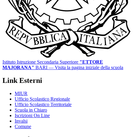
Istituto Istruzione Secondaria Superiore
"ETTORE
MAJORANA"
BARI
— Visita la pagina iniziale della scuola
Link Esterni
MIUR
Ufficio Scolastico Regionale
Ufficio Scolastico Territoriale
Scuola in Chiaro
Iscrizioni On Line
Invalsi
Comune