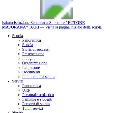
Istituto Istruzione Secondaria Superiore
"ETTORE
MAJORANA"
BARI
— Visita la pagina iniziale della scuola
Scuola
Panoramica
Scuola
Storia di successi
Presentazione
I luoghi
Organizzazione
Le persone
Documenti
I numeri della scuola
Servizi
Panoramica
URP
Personale scolastico
Famiglie e studenti
Percorsi di studio
Tutti i servizi
Novità