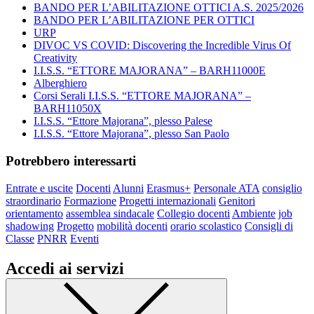
BANDO PER L’ABILITAZIONE OTTICI A.S. 2025/2026
BANDO PER L’ABILITAZIONE PER OTTICI
URP
DIVOC VS COVID: Discovering the Incredible Virus Of
Creativity
I.I.S.S. “ETTORE MAJORANA” – BARH11000E
Alberghiero
Corsi Serali I.I.S.S. “ETTORE MAJORANA” –
BARH11050X
I.I.S.S. “Ettore Majorana”, plesso Palese
I.I.S.S. “Ettore Majorana”, plesso San Paolo
Potrebbero interessarti
Entrate e uscite
Docenti
Alunni
Erasmus+
Personale ATA
consiglio
straordinario
Formazione
Progetti internazionali
Genitori
orientamento
assemblea sindacale
Collegio docenti
Ambiente
job
shadowing
Progetto
mobilità docenti
orario scolastico
Consigli di
Classe
PNRR
Eventi
Accedi ai servizi