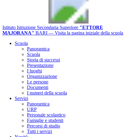
Istituto Istruzione Secondaria Superiore
"ETTORE
MAJORANA"
BARI
— Visita la pagina iniziale della scuola
Scuola
Panoramica
Scuola
Storia di successi
Presentazione
I luoghi
Organizzazione
Le persone
Documenti
I numeri della scuola
Servizi
Panoramica
URP
Personale scolastico
Famiglie e studenti
Percorsi di studio
Tutti i servizi
Novità