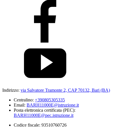
Indirizzo:
via Salvatore Tramonte 2, CAP 70132, Bari (BA)
Centralino:
+390805305335
Email:
BARH11000E@istruzione.it
Posta elettronica certificata (PEC):
BARH11000E@pec.istruzione.it
Codice fiscale: 93510760726