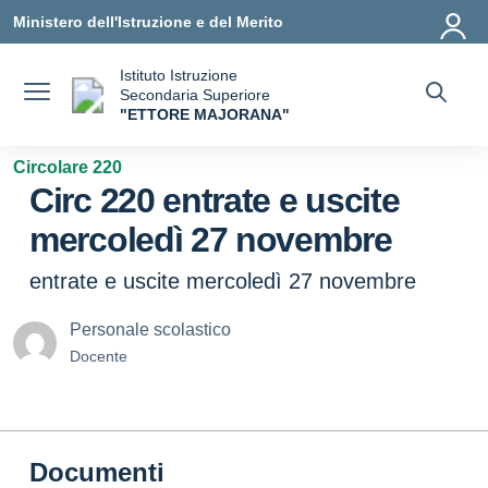
Vai ai contenuti
Vai al menu di navigazione
Vai al footer
Ministero dell'Istruzione e del Merito
Istituto Istruzione
Secondaria Superiore
"ETTORE MAJORANA"
— Visita la pagina iniziale della scuola
Circolare 220
Circ 220 entrate e uscite
mercoledì 27 novembre
entrate e uscite mercoledì 27 novembre
Personale scolastico
Docente
Documenti