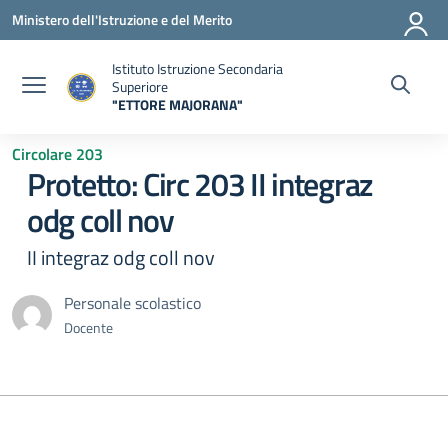
Vai ai contenuti
Vai al menu di navigazione
Vai al footer
Ministero dell'Istruzione e del Merito
Istituto Istruzione Secondaria
Superiore
"ETTORE MAJORANA"
— Visita la pagina iniziale della scuola
Circolare 203
Protetto: Circ 203 II integraz
odg coll nov
II integraz odg coll nov
Personale scolastico
Docente