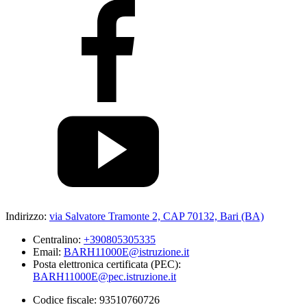
Indirizzo:
via Salvatore Tramonte 2, CAP 70132, Bari (BA)
Centralino:
+390805305335
Email:
BARH11000E@istruzione.it
Posta elettronica certificata (PEC):
BARH11000E@pec.istruzione.it
Codice fiscale: 93510760726