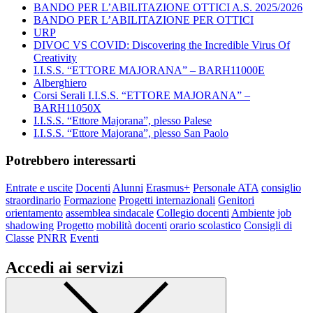
BANDO PER L’ABILITAZIONE OTTICI A.S. 2025/2026
BANDO PER L’ABILITAZIONE PER OTTICI
URP
DIVOC VS COVID: Discovering the Incredible Virus Of
Creativity
I.I.S.S. “ETTORE MAJORANA” – BARH11000E
Alberghiero
Corsi Serali I.I.S.S. “ETTORE MAJORANA” –
BARH11050X
I.I.S.S. “Ettore Majorana”, plesso Palese
I.I.S.S. “Ettore Majorana”, plesso San Paolo
Potrebbero interessarti
Entrate e uscite
Docenti
Alunni
Erasmus+
Personale ATA
consiglio
straordinario
Formazione
Progetti internazionali
Genitori
orientamento
assemblea sindacale
Collegio docenti
Ambiente
job
shadowing
Progetto
mobilità docenti
orario scolastico
Consigli di
Classe
PNRR
Eventi
Accedi ai servizi