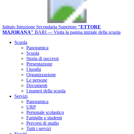
Istituto Istruzione Secondaria Superiore
"ETTORE
MAJORANA"
BARI
— Visita la pagina iniziale della scuola
Scuola
Panoramica
Scuola
Storia di successi
Presentazione
I luoghi
Organizzazione
Le persone
Documenti
I numeri della scuola
Servizi
Panoramica
URP
Personale scolastico
Famiglie e studenti
Percorsi di studio
Tutti i servizi
Novità