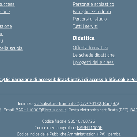
 successi
Personale scolastico
zione
Famiglie e studenti
Percorsi di studio
azione
Tutti i servizi
ne
Didattica
ti
Offerta formativa
della scuola
Le schede didattiche
I progetti delle classi
cy
Dichiarazione di accessibilità
Obiettivi di accessibilità
Cookie Pol
Indirizzo:
via Salvatore Tramonte 2, CAP 70132, Bari (BA)
5
Email:
BARH11000E@istruzione.it
Posta elettronica certificata (PEC):
BAR
Codice fiscale: 93510760726
Codice meccanografico:
BARH11000E
Codice Indice delle Pubbliche Amministrazioni (IPA): ipemba