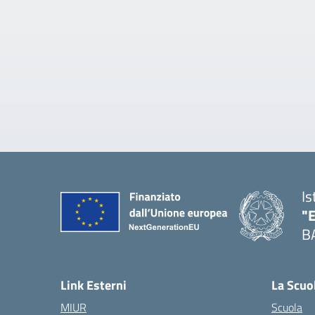
Is
"
B
— 
Link Esterni
La Scuo
MIUR
Scuola