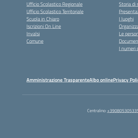
Ufficio Scolastico Regionale
Storia di
Ufficio Scolastico Territoriale
Presenta
Scuola in Chiaro
I luoghi
Iscrizioni On Line
Organizz
Invalsi
Le perso
Comune
Documen
I numeri 
Amministrazione Trasparente
Albo online
Privacy Poli
Centralino:
+39080530533