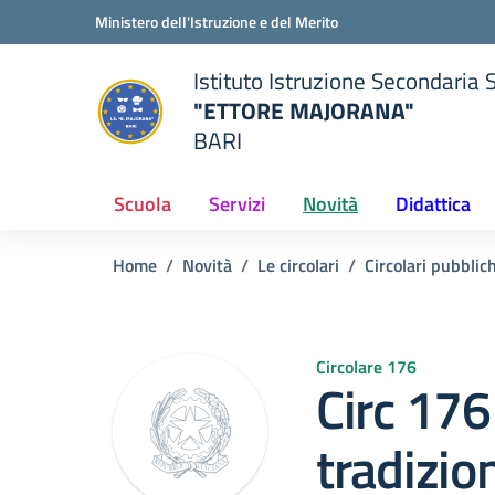
Vai ai contenuti
Vai al menu di navigazione
Vai al footer
Ministero dell'Istruzione e del Merito
Istituto Istruzione Secondaria 
"ETTORE MAJORANA"
BARI
della scuola
— Visita la pagina iniziale del
Scuola
Servizi
Novità
Didattica
Home
Novità
Le circolari
Circolari pubblic
Circolare 176
Circ 176
tradizio