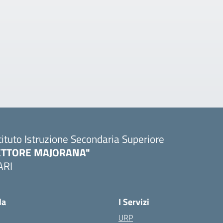
tituto Istruzione Secondaria Superiore
ETTORE MAJORANA"
ARI
Visita la pagina iniziale della scuola
la
I Servizi
URP