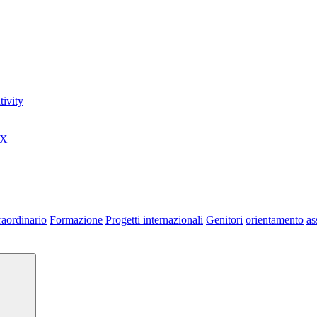
ivity
0X
raordinario
Formazione
Progetti internazionali
Genitori
orientamento
as