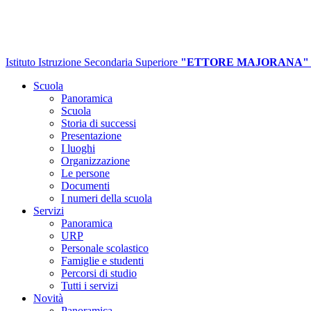
Istituto Istruzione Secondaria Superiore
"ETTORE MAJORANA"
Scuola
Panoramica
Scuola
Storia di successi
Presentazione
I luoghi
Organizzazione
Le persone
Documenti
I numeri della scuola
Servizi
Panoramica
URP
Personale scolastico
Famiglie e studenti
Percorsi di studio
Tutti i servizi
Novità
Panoramica