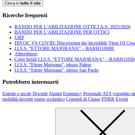
Cerca in
tutto il sito
Ricerche frequenti
BANDO PER L’ABILITAZIONE OTTICI A.S. 2025/2026
BANDO PER L’ABILITAZIONE PER OTTICI
URP
DIVOC VS COVID: Discovering the Incredible Virus Of Creat
I.I.S.S. “ETTORE MAJORANA” – BARH11000E
Alberghiero
Corsi Serali I.I.S.S. “ETTORE MAJORANA” – BARH1105
I.I.S.S. “Ettore Majorana”, plesso Palese
I.I.S.S. “Ettore Majorana”, plesso San Paolo
Potrebbero interessarti
Entrate e uscite
Docenti
Alunni
Erasmus+
Personale ATA
consiglio st
mobilità docenti
orario scolastico
Consigli di Classe
PNRR
Eventi