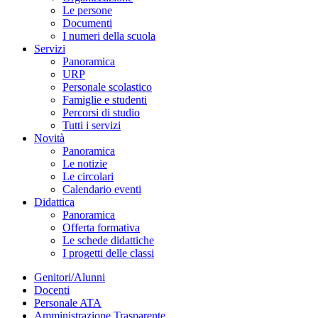
Le persone
Documenti
I numeri della scuola
Servizi
Panoramica
URP
Personale scolastico
Famiglie e studenti
Percorsi di studio
Tutti i servizi
Novità
Panoramica
Le notizie
Le circolari
Calendario eventi
Didattica
Panoramica
Offerta formativa
Le schede didattiche
I progetti delle classi
Genitori/Alunni
Docenti
Personale ATA
Amministrazione Trasparente