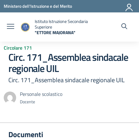
Vai ai contenuti
Vai al menu di navigazione
Vai al footer
Ministero dell'Istruzione e del Merito
Istituto Istruzione Secondaria
Superiore
"ETTORE MAJORANA"
— Visita la pagina iniziale della scuola
Circolare 171
Circ. 171_Assemblea sindacale
regionale UIL
Circ. 171_Assemblea sindacale regionale UIL
Personale scolastico
Docente
Documenti