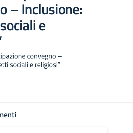
 – Inclusione:
sociali e
”
cipazione convegno –
ti sociali e religiosi”
menti