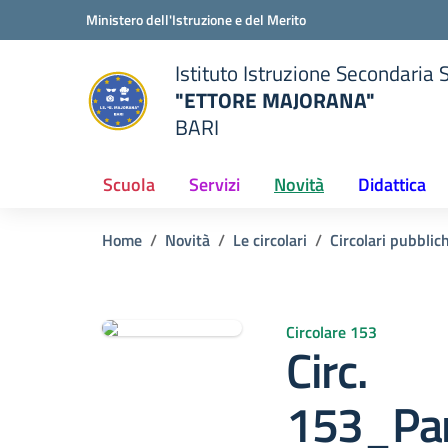
Vai ai contenuti
Vai al menu di navigazione
Vai al footer
Ministero dell'Istruzione e del Merito
Istituto Istruzione Secondaria 
"ETTORE MAJORANA"
BARI
della scuola
— Visita la pagina iniziale del
Scuola
Servizi
Novità
Didattica
Home
Novità
Le circolari
Circolari pubblic
Circolare 153
Circ.
153_Par