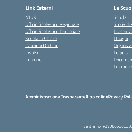
Link Esterni
La Scuo
MIUR
Scuola
Ufficio Scolastico Regionale
Storia di
Ufficio Scolastico Territoriale
Presenta
Scuola in Chiaro
I luoghi
Iscrizioni On Line
Organizz
Invalsi
Le perso
Comune
Documen
I numeri 
Amministrazione Trasparente
Albo online
Privacy Poli
Centralino:
+39080530533