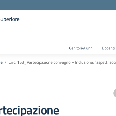
Superiore
la scuola
Genitori/Alunni
Docenti
he
Circ. 153_Partecipazione convegno – Inclusione: ”aspetti social
tecipazione