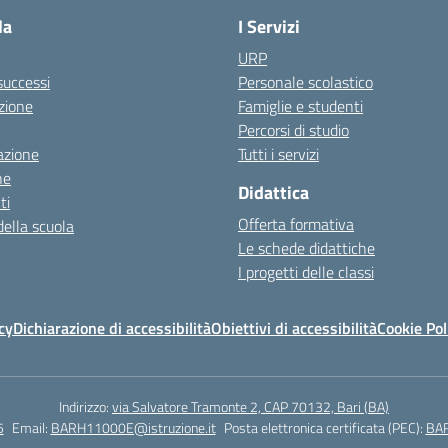
la
I Servizi
URP
 successi
Personale scolastico
zione
Famiglie e studenti
Percorsi di studio
azione
Tutti i servizi
ne
Didattica
ti
Offerta formativa
della scuola
Le schede didattiche
I progetti delle classi
cy
Dichiarazione di accessibilità
Obiettivi di accessibilità
Cookie Pol
Indirizzo:
via Salvatore Tramonte 2, CAP 70132, Bari (BA)
5
Email:
BARH11000E@istruzione.it
Posta elettronica certificata (PEC):
BAR