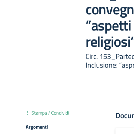
convegno
”aspetti 
religiosi
Circ. 153_Parte
Inclusione: ”aspet
Stampa / Condividi
Docu
Argomenti