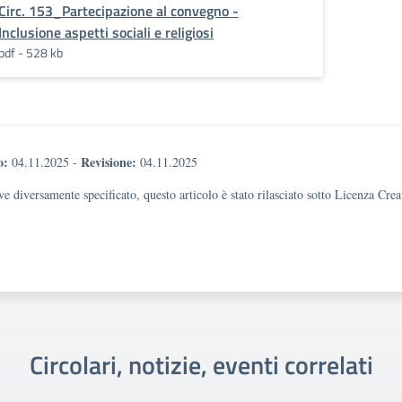
Circ. 153_Partecipazione al convegno -
Inclusione aspetti sociali e religiosi
pdf - 528 kb
o:
Revisione:
04.11.2025
-
04.11.2025
e diversamente specificato, questo articolo è stato rilasciato sotto Licenza Cr
Circolari, notizie, eventi correlati