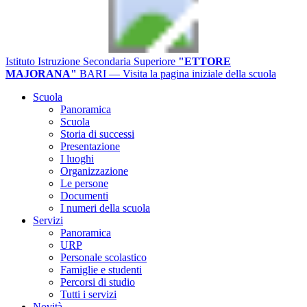
Istituto Istruzione Secondaria Superiore
"ETTORE
MAJORANA"
BARI
— Visita la pagina iniziale della scuola
Scuola
Panoramica
Scuola
Storia di successi
Presentazione
I luoghi
Organizzazione
Le persone
Documenti
I numeri della scuola
Servizi
Panoramica
URP
Personale scolastico
Famiglie e studenti
Percorsi di studio
Tutti i servizi
Novità