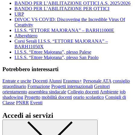
BANDO PER L’ABILITAZIONE OTTICI A.S. 2025/2026
BANDO PER L’ABILITAZIONE PER OTTICI
URP
DIVOC VS COVID: Discovering the Incredible Virus Of
Creativity
I.I.S.S. “ETTORE MAJORANA” – BARH11000E
Alberghiero
Corsi Serali I.I.S.S. “ETTORE MAJORANA” –
BARH11050X
I.I.S.S. “Ettore Majorana”, plesso Palese
I.I.S.S. “Ettore Majorana”, plesso San Paolo
Potrebbero interessarti
Entrate e uscite
Docenti
Alunni
Erasmus+
Personale ATA
consiglio
straordinario
Formazione
Progetti internazionali
Genitori
orientamento
assemblea sindacale
Collegio docenti
Ambiente
job
shadowing
Progetto
mobilità docenti
orario scolastico
Consigli di
Classe
PNRR
Eventi
Accedi ai servizi