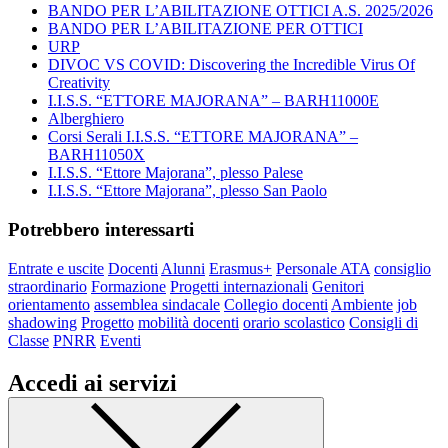
BANDO PER L’ABILITAZIONE OTTICI A.S. 2025/2026
BANDO PER L’ABILITAZIONE PER OTTICI
URP
DIVOC VS COVID: Discovering the Incredible Virus Of
Creativity
I.I.S.S. “ETTORE MAJORANA” – BARH11000E
Alberghiero
Corsi Serali I.I.S.S. “ETTORE MAJORANA” –
BARH11050X
I.I.S.S. “Ettore Majorana”, plesso Palese
I.I.S.S. “Ettore Majorana”, plesso San Paolo
Potrebbero interessarti
Entrate e uscite
Docenti
Alunni
Erasmus+
Personale ATA
consiglio
straordinario
Formazione
Progetti internazionali
Genitori
orientamento
assemblea sindacale
Collegio docenti
Ambiente
job
shadowing
Progetto
mobilità docenti
orario scolastico
Consigli di
Classe
PNRR
Eventi
Accedi ai servizi