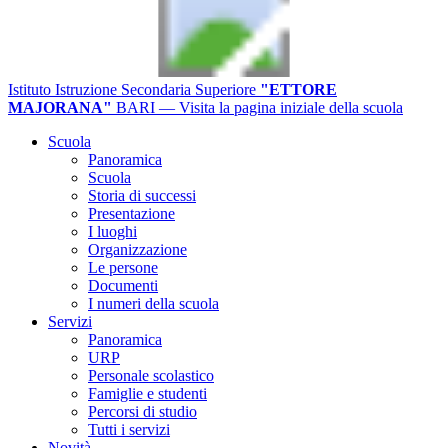
Istituto Istruzione Secondaria Superiore
"ETTORE
MAJORANA"
BARI
— Visita la pagina iniziale della scuola
Scuola
Panoramica
Scuola
Storia di successi
Presentazione
I luoghi
Organizzazione
Le persone
Documenti
I numeri della scuola
Servizi
Panoramica
URP
Personale scolastico
Famiglie e studenti
Percorsi di studio
Tutti i servizi
Novità