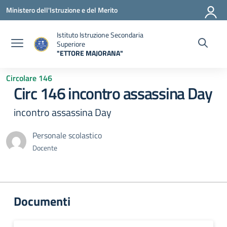
Vai ai contenuti
Vai al menu di navigazione
Vai al footer
Ministero dell'Istruzione e del Merito
Istituto Istruzione Secondaria
Superiore
"ETTORE MAJORANA"
— Visita la pagina iniziale della scuola
Circolare 146
Circ 146 incontro assassina Day
incontro assassina Day
Personale scolastico
Docente
Documenti