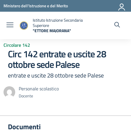
Vai ai contenuti
Vai al menu di navigazione
Vai al footer
Ministero dell'Istruzione e del Merito
Istituto Istruzione Secondaria
Superiore
"ETTORE MAJORANA"
— Visita la pagina iniziale della scuola
Circolare 142
Circ 142 entrate e uscite 28
ottobre sede Palese
entrate e uscite 28 ottobre sede Palese
Personale scolastico
Docente
Documenti