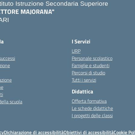
stituto Istruzione Secondaria Superiore
ETTORE MAJORANA"
ARI
Visita la pagina iniziale della scuola
la
I Servizi
URP
 successi
Personale scolastico
zione
Famiglie e studenti
Percorsi di studio
azione
Tutti i servizi
ne
Didattica
ti
Offerta formativa
della scuola
Le schede didattiche
I progetti delle classi
cy
Dichiarazione di accessibilità
Obiettivi di accessibilità
Cookie Pol