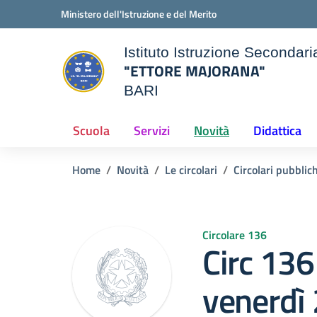
Vai ai contenuti
Vai al menu di navigazione
Vai al footer
Ministero dell'Istruzione e del Merito
Istituto Istruzione Secondar
"ETTORE MAJORANA"
BARI
e della scuola
— Visita la pagina iniziale d
Scuola
Servizi
Novità
Didattica
Home
Novità
Le circolari
Circolari pubblic
Circolare 136
Circ 136
venerdì 