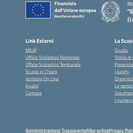
I
"
B
— 
Link Esterni
La Scuo
MIUR
Scuola
Ufficio Scolastico Regionale
Storia di
Ufficio Scolastico Territoriale
Presenta
Scuola in Chiaro
I luoghi
Iscrizioni On Line
Organizz
Invalsi
Le perso
Comune
Documen
I numeri 
Amministrazione Trasparente
Albo online
Privacy Poli